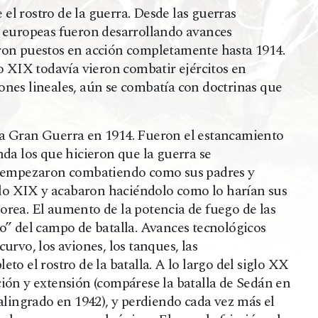
l rostro de la guerra. Desde las guerras
o europeas fueron desarrollando avances
ron puestos en acción completamente hasta 1914.
o XIX todavía vieron combatir ejércitos en
nes lineales, aún se combatía con doctrinas que
a Gran Guerra en 1914. Fueron el estancamiento
da los que hicieron que la guerra se
s empezaron combatiendo como sus padres y
iglo XIX y acabaron haciéndolo como lo harían sus
rea. El aumento de la potencia de fuego de las
o” del campo de batalla. Avances tecnológicos
 curvo, los aviones, los tanques, las
o el rostro de la batalla. A lo largo del siglo XX
ión y extensión (compárese la batalla de Sedán en
alingrado en 1942), y perdiendo cada vez más el