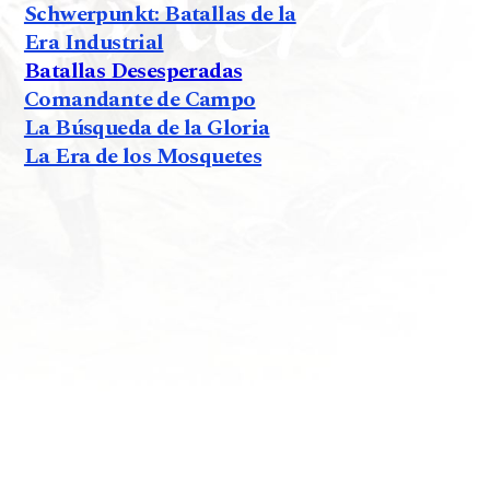
Schwerpunkt: Batallas de la
Era Industrial
Batallas Desesperadas
Comandante de Campo
La Búsqueda de la Gloria
La Era de los Mosquetes