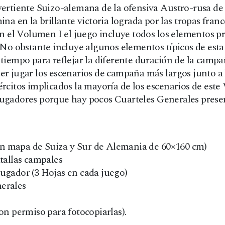
l
s
vertiente Suizo-alemana de la ofensiva Austro-rusa de 
mina en la brillante victoria lograda por las tropas fr
e
:
el Volumen I el juego incluye todos los elementos pr
r
4
l. No obstante incluye algunos elementos típicos de es
a
6
 tiempo para reflejar la diferente duración de la campa
der jugar los escenarios de campaña más largos junto a
:
,
jércitos implicados la mayoría de los escenarios de es
6
0
 jugadores porque hay pocos Cuarteles Generales pres
5
0
,
n mapa de Suiza y Sur de Alemania de 60×160 cm)
0
€
atallas campales
0
.
Jugador (3 Hojas en cada juego)
nerales
€
con permiso para fotocopiarlas).
.