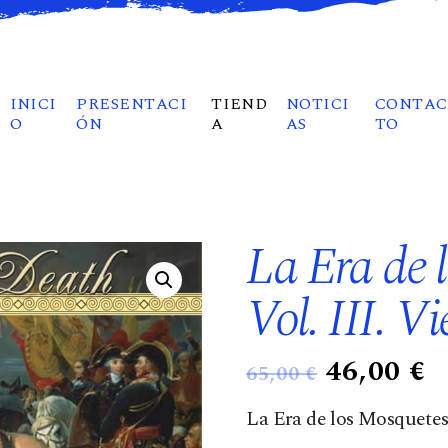
INICI
PRESENTACI
TIEND
NOTICI
CONTAC
O
ÓN
A
AS
TO
La Era de 
Vol. III. V
E
E
46,00
€
65,00
€
l
l
La Era de los Mosquetes
p
p