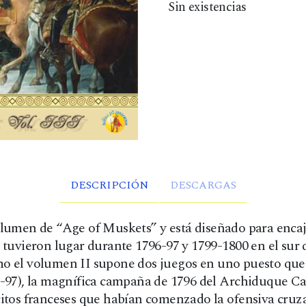
Sin existencias
r
r
e
e
c
c
i
i
o
o
o
a
r
c
DESCRIPCIÓN
DESCARGAS
i
t
g
u
olumen de “Age of Muskets” y está diseñado para encaj
i
a
 tuvieron lugar durante 1796-97 y 1799-1800 en el sur 
n
l
mo el volumen II supone dos juegos en uno puesto que
6-97), la magnífica campaña de 1796 del Archiduque Car
a
e
citos franceses que habían comenzado la ofensiva cruz