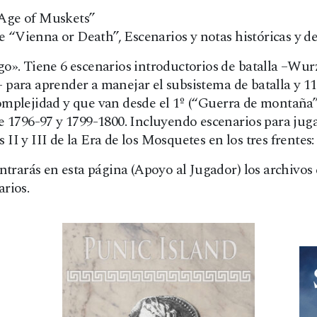
 “Age of Muskets”
de “Vienna or Death”, Escenarios y notas históricas y de
go». Tiene 6 escenarios introductorios de batalla –Wu
 para aprender a manejar el subsistema de batalla y 1
mplejidad y que van desde el 1º (“Guerra de montaña”
e 1796-97 y 1799-1800. Incluyendo escenarios para jug
 y III de la Era de los Mosquetes en los tres frentes: A
ntrarás en esta página (Apoyo al Jugador) los archivos
rios.
Productos relacionados